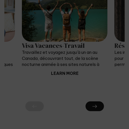
Visa Vacances-Travail
Rési
s
Travaillez et voyagez jusqu'à un an au
Les im
Canada, découvrant tout, de la scène
pour de
ifiques
nocturne animée à ses sites naturels à
permett
couper le souffle.
Canada
LEARN MORE