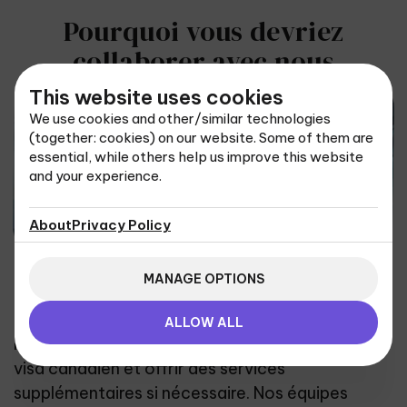
Pourquoi vous devriez
collaborer avec nous
This website uses cookies
We use cookies and other/similar technologies
(together: cookies) on our website. Some of them are
essential, while others help us improve this website
and your experience.
About
Privacy Policy
Chez UIS Canada, nous maîtrisons les lignes
MANAGE OPTIONS
directrices et les exigences de l’IRCC pour les
futurs immigrants.
ALLOW ALL
Nous pouvons évaluer vos chances d’obtenir un
visa canadien et offrir des services
supplémentaires si nécessaire. Nos équipes