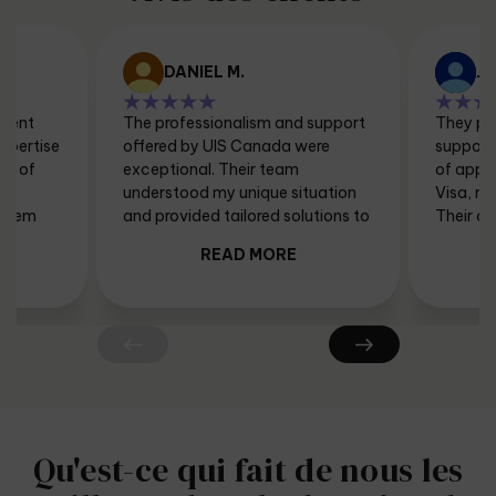
DANIEL M.
JE
nent
The professionalism and support
They pr
expertise
offered by UIS Canada were
support
es of
exceptional. Their team
of apply
understood my unique situation
Visa, ma
 them
and provided tailored solutions to
Their at
meet my needs. Thanks to their
thoroug
READ MORE
expertise I am now a proud
languag
Canadian resident.
CRS sco
success
Express 
received
thanks 
Qu'est-ce qui fait de nous les