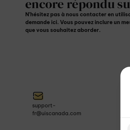
encore répondu sur
N’hésitez pas à nous contacter en utilis
demande ici. Vous pouvez inclure un me
que vous souhaitez aborder.
support-
fr@uiscanada.com