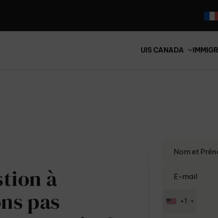
UIS CANADA
IMMIG
tion à
ons pas
+1