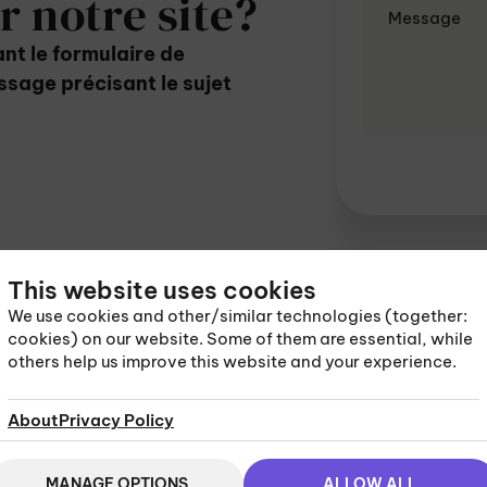
 notre site?
ant le formulaire de
ssage précisant le sujet
This website uses cookies
We use cookies and other/similar technologies (together:
cookies) on our website. Some of them are essential, while
others help us improve this website and your experience.
+1-778-300-2474
5 Secretary’s Lan
GIBRALTAR
About
Privacy Policy
MANAGE OPTIONS
ALLOW ALL