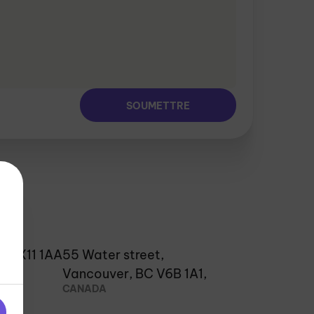
e GX11 1AA
55 Water street,
Vancouver, BC V6B 1A1,
CANADA