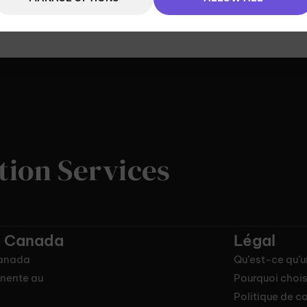
tion Services
u Canada
Légal
Canada
Qu’est-ce qu’
nente au
Pourquoi chois
Politique de co