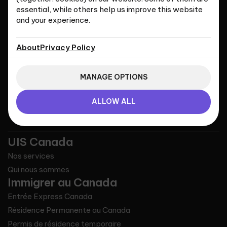
essential, while others help us improve this website
and your experience.
Universal Immigration
Services
About
Privacy Policy
MANAGE OPTIONS
ALLOW ALL
UIS Canada
Nos services
Qui nous sommes
Immigrer au Canada
Entrée Express Canada
Résidence Permanente au Canada
Permis de résidence temporaire